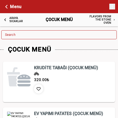
Menu
FLAVORS FROM
ARAYA
ÇOCUK MENÜ
THE STONE
SICAKLAR
OVEN
Search
ÇOCUK MENÜ
KRUDİTE TABAĞI (ÇOCUK MENÜ)
320.00
₺
EV YAPIMI PATATES (ÇOCUK MENÜ)